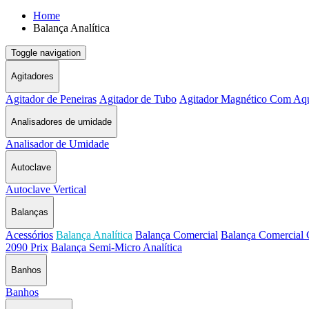
Home
Balança Analítica
Toggle navigation
Agitadores
Agitador de Peneiras
Agitador de Tubo
Agitador Magnético Com Aq
Analisadores de umidade
Analisador de Umidade
Autoclave
Autoclave Vertical
Balanças
Acessórios
Balança Analítica
Balança Comercial
Balança Comercial 
2090 Prix
Balança Semi-Micro Analítica
Banhos
Banhos