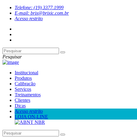
Telefone: (19) 3377.1999
E-mail: brix@brixic.com.br
Acesso restrito
Pesquisar
Institucional
Produtos
Calibração
Serviços
Treinamentos
Clientes
Dicas
Acesso restrito
LOJA ON-LINE