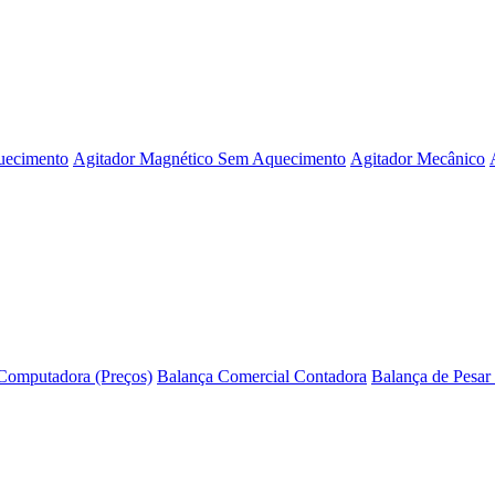
uecimento
Agitador Magnético Sem Aquecimento
Agitador Mecânico
Computadora (Preços)
Balança Comercial Contadora
Balança de Pesar