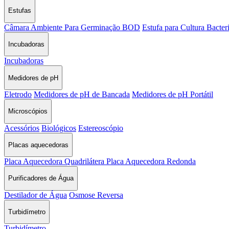
Estufas
Câmara Ambiente Para Germinação BOD
Estufa para Cultura Bacter
Incubadoras
Incubadoras
Medidores de pH
Eletrodo
Medidores de pH de Bancada
Medidores de pH Portátil
Microscópios
Acessórios
Biológicos
Estereoscópio
Placas aquecedoras
Placa Aquecedora Quadrilátera
Placa Aquecedora Redonda
Purificadores de Água
Destilador de Água
Osmose Reversa
Turbidímetro
Turbidímetro