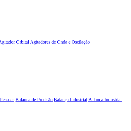
Agitador Orbital
Agitadores de Onda e Oscilação
 Pessoas
Balança de Precisão
Balança Industrial
Balança Industrial