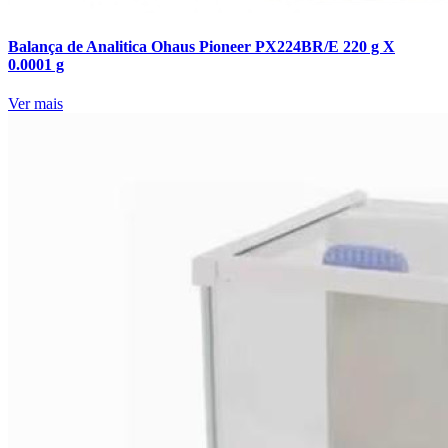
Balança de Analitica Ohaus Pioneer PX224BR/E 220 g X
0.0001 g
Ver mais