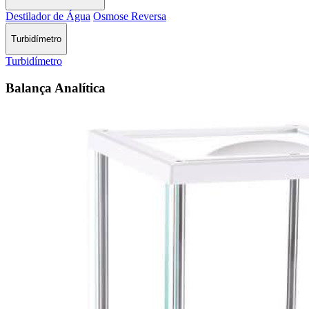
Destilador de Água
Osmose Reversa
Turbidímetro
Turbidímetro
Balança Analítica