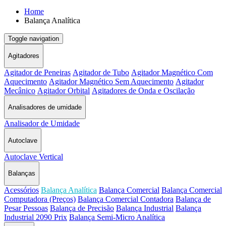
Home
Balança Analítica
Toggle navigation
Agitadores
Agitador de Peneiras
Agitador de Tubo
Agitador Magnético Com
Aquecimento
Agitador Magnético Sem Aquecimento
Agitador
Mecânico
Agitador Orbital
Agitadores de Onda e Oscilação
Analisadores de umidade
Analisador de Umidade
Autoclave
Autoclave Vertical
Balanças
Acessórios
Balança Analítica
Balança Comercial
Balança Comercial
Computadora (Preços)
Balança Comercial Contadora
Balança de
Pesar Pessoas
Balança de Precisão
Balança Industrial
Balança
Industrial 2090 Prix
Balança Semi-Micro Analítica