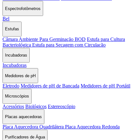
Espectrofotômetros
Bel
Estufas
Câmara Ambiente Para Germinação BOD
Estufa para Cultura
Bacteriológica
Estufa para Secagem com Circulação
Incubadoras
Incubadoras
Medidores de pH
Eletrodo
Medidores de pH de Bancada
Medidores de pH Portátil
Microscópios
Acessórios
Biológicos
Estereoscópio
Placas aquecedoras
Placa Aquecedora Quadrilátera
Placa Aquecedora Redonda
Purificadores de Água