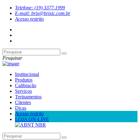
Telefone: (19) 3377.1999
E-mail: brix@brixic.com.br
Acesso restrito
Pesquisar
Institucional
Produtos
Calibração
Serviços
Treinamentos
Clientes
Dicas
Acesso restrito
LOJA ON-LINE