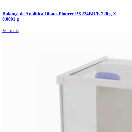
Balança de Analitica Ohaus Pioneer PX224BR/E 220 g X
0.0001 g
Ver mais