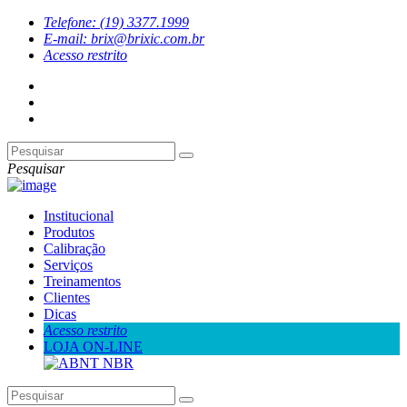
Telefone: (19) 3377.1999
E-mail: brix@brixic.com.br
Acesso restrito
Pesquisar
Institucional
Produtos
Calibração
Serviços
Treinamentos
Clientes
Dicas
Acesso restrito
LOJA ON-LINE