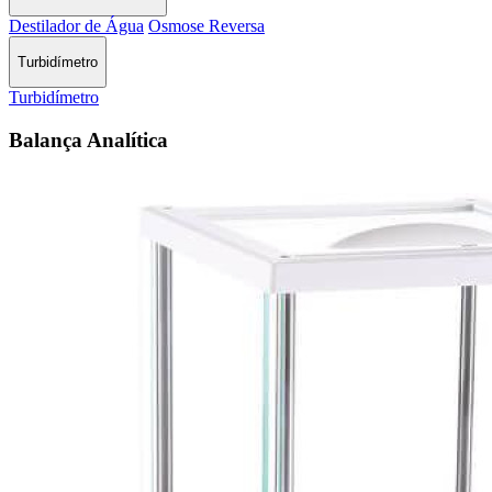
Destilador de Água
Osmose Reversa
Turbidímetro
Turbidímetro
Balança Analítica