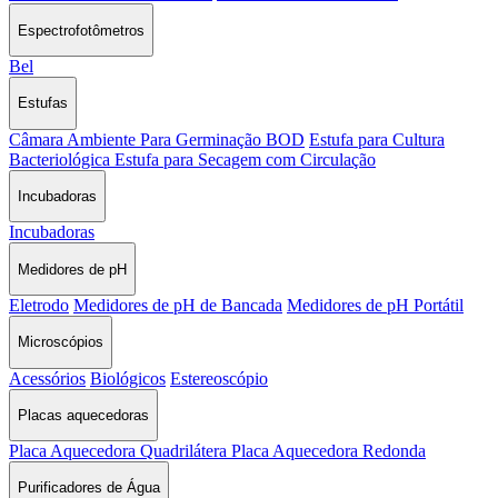
Espectrofotômetros
Bel
Estufas
Câmara Ambiente Para Germinação BOD
Estufa para Cultura
Bacteriológica
Estufa para Secagem com Circulação
Incubadoras
Incubadoras
Medidores de pH
Eletrodo
Medidores de pH de Bancada
Medidores de pH Portátil
Microscópios
Acessórios
Biológicos
Estereoscópio
Placas aquecedoras
Placa Aquecedora Quadrilátera
Placa Aquecedora Redonda
Purificadores de Água