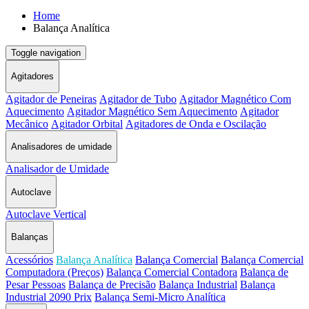
Home
Balança Analítica
Toggle navigation
Agitadores
Agitador de Peneiras
Agitador de Tubo
Agitador Magnético Com
Aquecimento
Agitador Magnético Sem Aquecimento
Agitador
Mecânico
Agitador Orbital
Agitadores de Onda e Oscilação
Analisadores de umidade
Analisador de Umidade
Autoclave
Autoclave Vertical
Balanças
Acessórios
Balança Analítica
Balança Comercial
Balança Comercial
Computadora (Preços)
Balança Comercial Contadora
Balança de
Pesar Pessoas
Balança de Precisão
Balança Industrial
Balança
Industrial 2090 Prix
Balança Semi-Micro Analítica