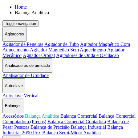
Home
Balança Analítica
Toggle navigation
Agitadores
Agitador de Peneiras
Agitador de Tubo
Agitador Magnético Com
Aquecimento
Agitador Magnético Sem Aquecimento
Agitador
Mecânico
Agitador Orbital
Agitadores de Onda e Oscilação
Analisadores de umidade
Analisador de Umidade
Autoclave
Autoclave Vertical
Balanças
Acessórios
Balança Analítica
Balança Comercial
Balança Comercial
Computadora (Preços)
Balança Comercial Contadora
Balança de
Pesar Pessoas
Balança de Precisão
Balança Industrial
Balança
Industrial 2090 Prix
Balança Semi-Micro Analítica