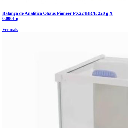
Balança de Analitica Ohaus Pioneer PX224BR/E 220 g X
0.0001 g
Ver mais