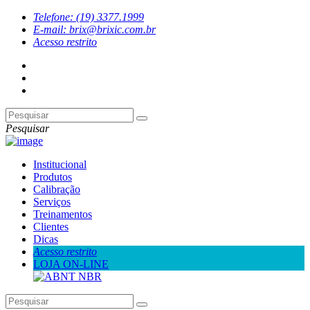
Telefone: (19) 3377.1999
E-mail: brix@brixic.com.br
Acesso restrito
Pesquisar
Institucional
Produtos
Calibração
Serviços
Treinamentos
Clientes
Dicas
Acesso restrito
LOJA ON-LINE