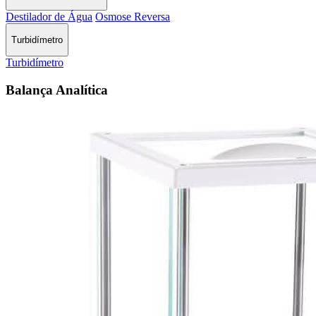
Destilador de Água
Osmose Reversa
Turbidímetro
Turbidímetro
Balança Analítica