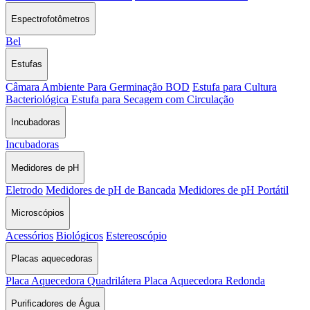
Espectrofotômetros
Bel
Estufas
Câmara Ambiente Para Germinação BOD
Estufa para Cultura
Bacteriológica
Estufa para Secagem com Circulação
Incubadoras
Incubadoras
Medidores de pH
Eletrodo
Medidores de pH de Bancada
Medidores de pH Portátil
Microscópios
Acessórios
Biológicos
Estereoscópio
Placas aquecedoras
Placa Aquecedora Quadrilátera
Placa Aquecedora Redonda
Purificadores de Água