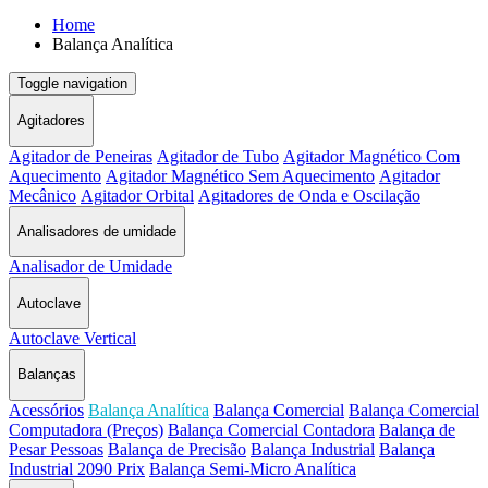
Home
Balança Analítica
Toggle navigation
Agitadores
Agitador de Peneiras
Agitador de Tubo
Agitador Magnético Com
Aquecimento
Agitador Magnético Sem Aquecimento
Agitador
Mecânico
Agitador Orbital
Agitadores de Onda e Oscilação
Analisadores de umidade
Analisador de Umidade
Autoclave
Autoclave Vertical
Balanças
Acessórios
Balança Analítica
Balança Comercial
Balança Comercial
Computadora (Preços)
Balança Comercial Contadora
Balança de
Pesar Pessoas
Balança de Precisão
Balança Industrial
Balança
Industrial 2090 Prix
Balança Semi-Micro Analítica