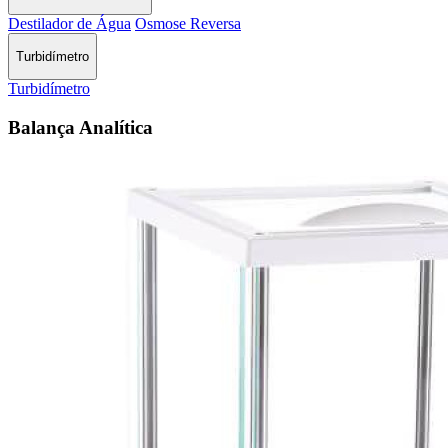
Destilador de Água
Osmose Reversa
Turbidímetro
Turbidímetro
Balança Analítica