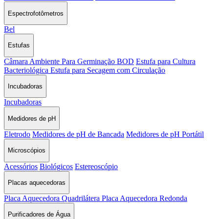
Espectrofotômetros
Bel
Estufas
Câmara Ambiente Para Germinação BOD
Estufa para Cultura
Bacteriológica
Estufa para Secagem com Circulação
Incubadoras
Incubadoras
Medidores de pH
Eletrodo
Medidores de pH de Bancada
Medidores de pH Portátil
Microscópios
Acessórios
Biológicos
Estereoscópio
Placas aquecedoras
Placa Aquecedora Quadrilátera
Placa Aquecedora Redonda
Purificadores de Água