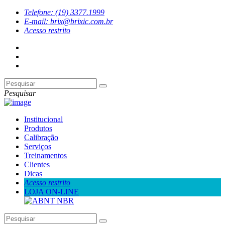
Telefone: (19) 3377.1999
E-mail: brix@brixic.com.br
Acesso restrito
Pesquisar
Institucional
Produtos
Calibração
Serviços
Treinamentos
Clientes
Dicas
Acesso restrito
LOJA ON-LINE